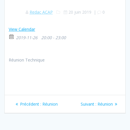
Redac ACAP
20 juin 2019
|
0
View Calendar
2019-11-26
20:00 - 23:00
Réunion Technique
Navigation
Article
Article
Précédent :
Réunion
Suivant :
Réunion
de
précédent
suivant
:
:
l’article