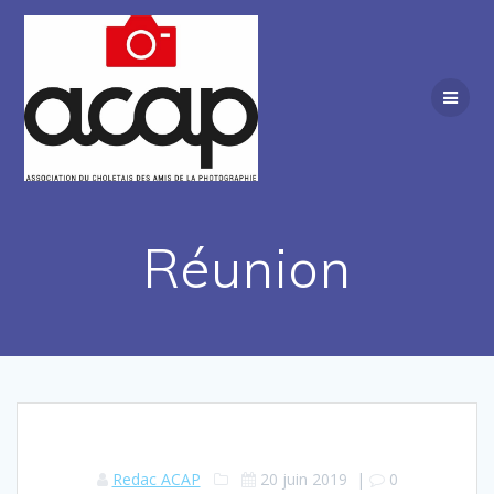
Passer
au
contenu
Réunion
Redac ACAP
20 juin 2019
|
0