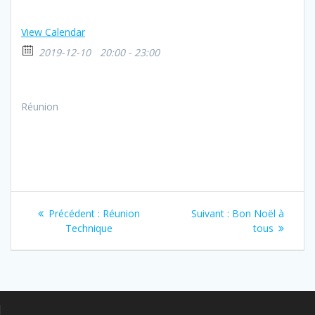
View Calendar
2019-12-10
20:00 - 23:00
Réunion
Navigation
Article
Article
Précédent :
Réunion
Suivant :
Bon Noël à
de
précédent
suivant
Technique
tous
:
:
l’article