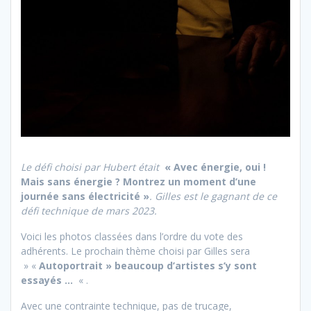
Le défi choisi par Hubert était
«
Avec énergie, oui !
Mais sans énergie ? Montrez un moment d’une
journée sans électricité
»
. Gilles est le gagnant de ce
défi technique de mars 2023.
Voici les photos classées dans l’ordre du vote des
adhérents. Le prochain thème choisi par Gilles sera
» «
Autoportrait » beaucoup d’artistes s’y sont
essayés …
« .
Avec une contrainte technique, pas de trucage,