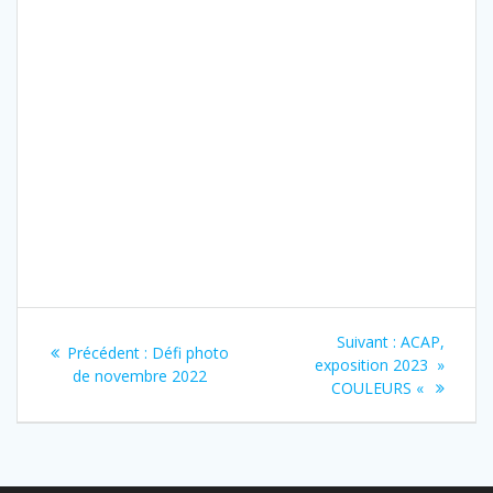
Navigation
Article
Suivant :
ACAP,
Article
Précédent :
Défi photo
de
suivant
exposition 2023 »
précédent
de novembre 2022
:
COULEURS «
:
l’article