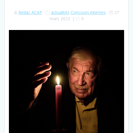
Redac ACAP
actualités
Concours internes
27
mars 2023
|
0