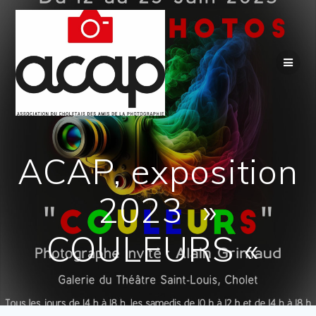
Passer
au
contenu
ACAP, exposition
2023 »
COULEURS «