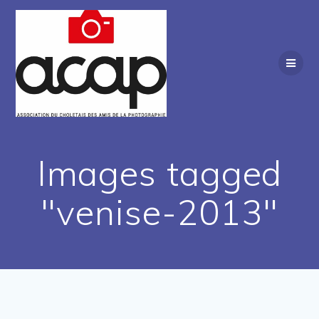
Passer
au
contenu
Images tagged
"venise-2013"