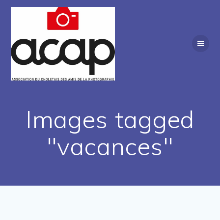
Passer
au
contenu
Images tagged
"vacances"