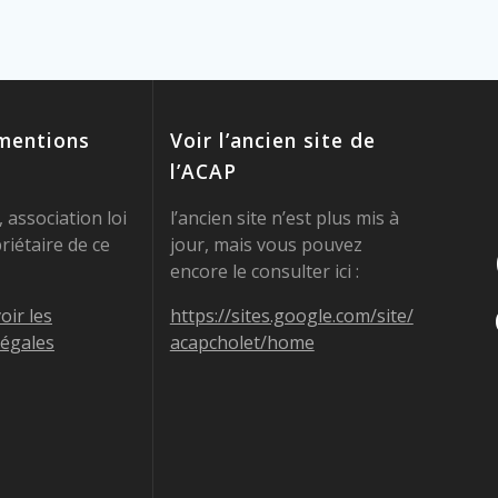
 mentions
Voir l’ancien site de
l’ACAP
 association loi
l’ancien site n’est plus mis à
riétaire de ce
jour, mais vous pouvez
encore le consulter ici :
oir les
https://sites.google.com/site/
légales
acapcholet/home