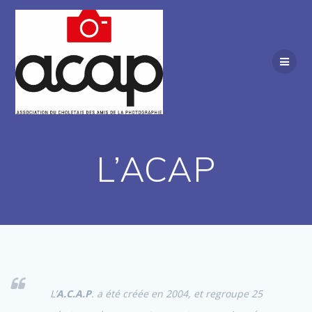
Passer
au
contenu
L’ACAP
L’
A.C.A.P
. a été créée en 2004, et regroupe 25