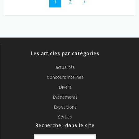
Page
Page
1
2
au
sein
des
articles
Les articles par catégories
actualités
Concours internes
Divers
Evénements
Expositions
Sorties
Rechercher dans le site
Recherche