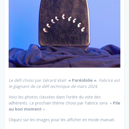
Le défi choisi par Gérard était
« Paréidolie »
. Fabrice est
le gagnant de ce défi technique de mars 2024
.
Voici les photos classées dans l’ordre du vote des
adhérents. Le prochain thème choisi par Fabrice sera «
Pile
au bon moment
» .
Cliquez sur les images pour les afficher en mode manuel.