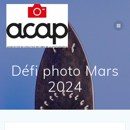
Passer
au
contenu
Défi photo Mars
2024