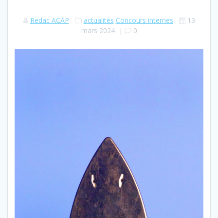
Redac ACAP
actualités
Concours internes
13
mars 2024
|
0