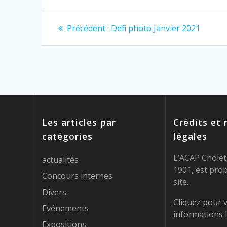
Navigation
Article
Précédent :
Défi photo Janvier 2021
précédent
de
:
l’article
Les articles par
Crédits et
catégories
légales
L’ACAP Cholet,
actualités
1901, est prop
Concours internes
site.
Divers
Cliquez pour v
Evénements
informations 
Expositions