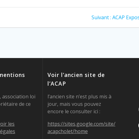
Article
Suivant :
ACAP Exposi
suivant
:
 mentions
Voir l’ancien site de
l’ACAP
 association loi
l’ancien site n’est plus mis à
riétaire de ce
jour, mais vous pouvez
encore le consulter ici :
oir les
https://sites.google.com/site/
légales
acapcholet/home