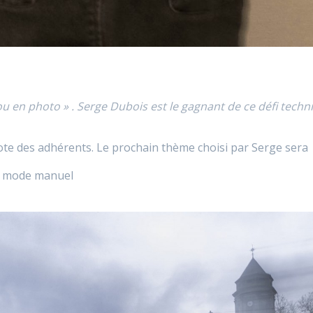
flou en photo » . Serge Dubois est le gagnant de ce défi tec
vote des adhérents. Le prochain thème choisi par Serge sera
en mode manuel