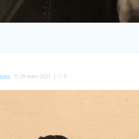
ernes
29 mars 2021
|
0