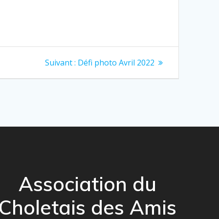
Article
Suivant :
Défi photo Avril 2022
suivant
:
Association du
Choletais des Amis