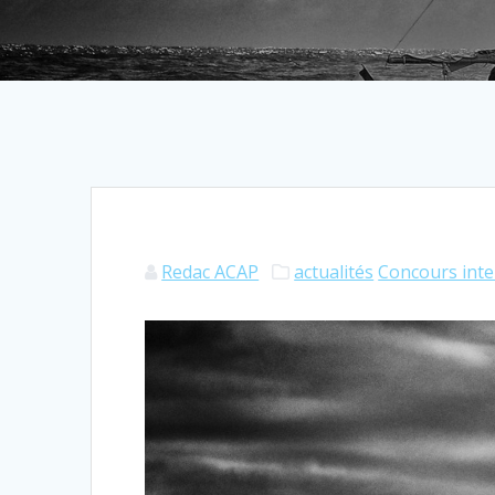
Redac ACAP
actualités
Concours int