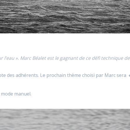
ur l’eau ». Marc Béalet est le gagnant de ce défi technique
 vote des adhérents. Le prochain thème choisi par Marc sera
en mode manuel.