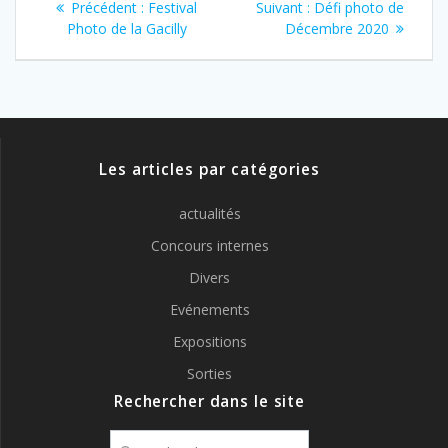
Article
Article
Précédent :
Festival
Suivant :
Défi photo de
de
précédent
suivant
Photo de la Gacilly
Décembre 2020
:
:
l’article
Les articles par catégories
actualités
Concours internes
Divers
Evénements
Expositions
Sorties
Rechercher dans le site
Recherche