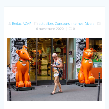
Redac ACAP
actualités
Concours internes
Divers
16 novembre 2020
|
0