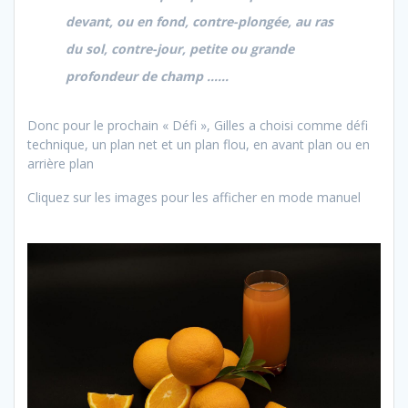
devant, ou en fond, contre-plongée, au ras
du sol, contre-jour, petite ou grande
profondeur de champ …
…
Donc pour le prochain « Défi », Gilles a choisi comme défi
technique, un plan net et un plan flou, en avant plan ou en
arrière plan
Cliquez sur les images pour les afficher en mode manuel