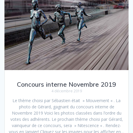
Concours interne Novembre 2019
4 décembre 2019
Le thème choisi par Sébastien était » Mouvement « . La
photo de Gérard, gagnant du concours interne de
Novembre 2019 Voici les photos classées dans l’ordre du
votes des adhérents. Le prochain thème choisi par Gérard,
vainqueur de ce concours, sera » Nitescence « . Rendez-
vous en Janvier! Cliquez sur les images pour les afficher en…