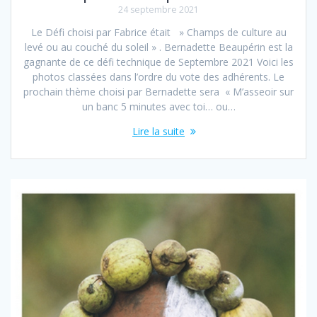
24 septembre 2021
Le Défi choisi par Fabrice était » Champs de culture au
levé ou au couché du soleil » . Bernadette Beaupérin est la
gagnante de ce défi technique de Septembre 2021 Voici les
photos classées dans l’ordre du vote des adhérents. Le
prochain thème choisi par Bernadette sera « M’asseoir sur
un banc 5 minutes avec toi… ou…
Lire la suite