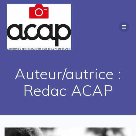
Passer
au
contenu
Auteur/autrice :
Redac ACAP