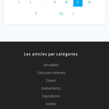
Page
Page
Page
Page
Page
1
…
3
4
5
6
au
Page
Page
sein
7
…
12
des
articles
Les articles par catégories
actualités
Concours internes
Divers
Evénements
Expositions
Sorties